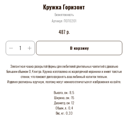
Кружка Горизонт
Безмятежность
Артикул:
П070201
р.
487
В корзину
Элегантная чашка раскрытой формы для любителей длительных чаепитий с довольно
большим объемом 0,4 литра. Кружка изготовлена из жаропрочной керамики и имеет толстые
стенки, что поможет долго сохранять ваш любимый напиток теплым.
Изделия расписаны вручную, поэтому могут немного отличаться от изображения на сайте.
Высота, см.: 8,5
Ширина, см.: 15
Диаметр, см: 12
Объем, л.: 0,4
Вес, кг.: 0,33