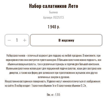
Набор салатников Лето
Былина
Артикул:
П025173
р.
1 948
В корзину
Набор салатников – отличный вариант для подарка на любой праздник. В комплекте, при
сервировке стола они смотрятся просто шикарно. В большом салатнике можно подавать, как
объемные овощные салаты, так и различные гарниры и горячее для большой компании.
Маленькие салатники используют для порционной подачи салатов, каши для завтрака или
десертов, а также как форму для запекания при приготовлении жульенов или других
запеченных закусок в духовке.
Искусственно состаренная поверхность. Изделия могут немного отличаться от изображения
на сайте. В набор входит: 1 салатник объемом 1л и 6 салатников объемом 0,2л.
Вес, кг.: 1,55