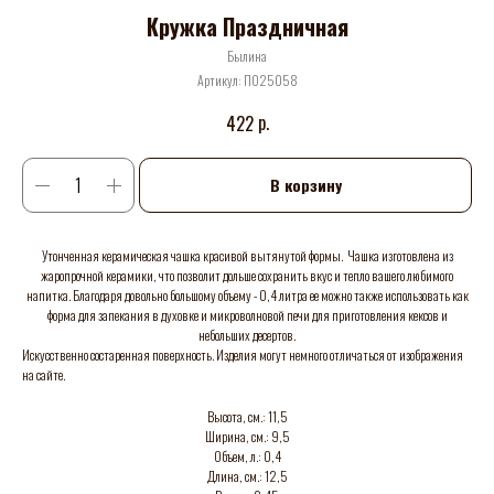
Кружка Праздничная
Былина
Артикул:
П025058
р.
422
В корзину
Утонченная керамическая чашка красивой вытянутой формы. Чашка изготовлена из
жаропрочной керамики, что позволит дольше сохранить вкус и тепло вашего любимого
напитка. Благодаря довольно большому объему - 0,4 литра ее можно также использовать как
форма для запекания в духовке и микроволновой печи для приготовления кексов и
небольших десертов.
Искусственно состаренная поверхность. Изделия могут немного отличаться от изображения
на сайте.
Высота, см.: 11,5
Ширина, см.: 9,5
Объем, л.: 0,4
Длина, см.: 12,5