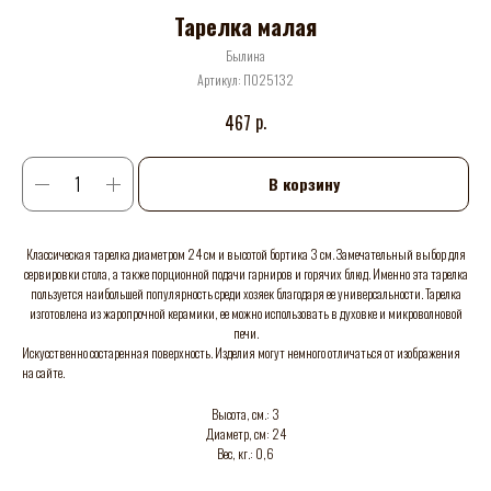
Тарелка малая
Былина
Артикул:
П025132
р.
467
В корзину
Классическая тарелка диаметром 24 см и высотой бортика 3 см. Замечательный выбор для
сервировки стола, а также порционной подачи гарниров и горячих блюд. Именно эта тарелка
пользуется наибольшей популярность среди хозяек благодаря ее универсальности. Тарелка
изготовлена из жаропрочной керамики, ее можно использовать в духовке и микроволновой
печи.
Искусственно состаренная поверхность. Изделия могут немного отличаться от изображения
на сайте.
Высота, см.: 3
Диаметр, см: 24
Вес, кг.: 0,6