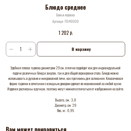
Блюдо среднее
Божья коровка
Артикул:
П049009
р.
1 202
В корзину
Удобная плоска тарелка диаметром 29 см, отлично подойдет как для индивидуальной
подачи различных блюд и закусок, так и для общей сервировки стола. Блюдо можно
использовать в духовке и микроволной печи, как противень для запекания. Классическая
форма тарелки в сочетании с изящным декором сделает ее незаменимой на любой кухне.
Изделия расписаны вручную, поэтому могут немного отличаться от изображения на сайте.
Высота, см.: 3,8
Диаметр, см: 29
Вес, кг.: 0,95
Вам может понравиться