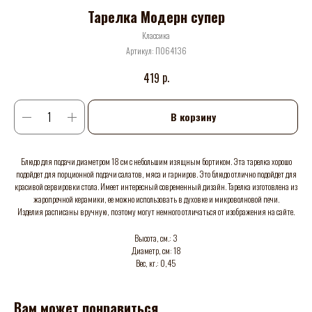
Тарелка Модерн супер
Классика
Артикул:
П064136
р.
419
В корзину
Блюдо для подачи диаметром 18 см с небольшим изящным бортиком. Эта тарелка хорошо
подойдет для порционной подачи салатов, мяса и гарниров. Это блюдо отлично подойдет для
красивой сервировки стола. Имеет интересный современный дизайн. Тарелка изготовлена из
жаропрочной керамики, ее можно использовать в духовке и микроволновой печи.
Изделия расписаны вручную, поэтому могут немного отличаться от изображения на сайте.
Высота, см.: 3
Диаметр, см: 18
Вес, кг.: 0,45
Вам может понравиться