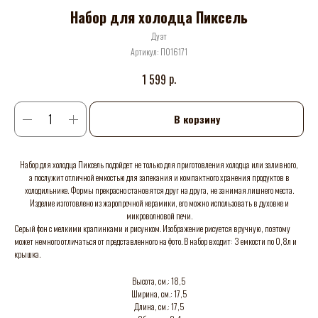
Набор для холодца Пиксель
Дуэт
Артикул:
П016171
р.
1 599
В корзину
Набор для холодца Пиксель подойдет не только для приготовления холодца или заливного,
а послужит отличной емкостью для запекания и компактного хранения продуктов в
холодильнике. Формы прекрасно становятся друг на друга, не занимая лишнего места.
Изделие изготовлено из жаропрочной керамики, его можно использовать в духовке и
микроволновой печи.
Серый фон с мелкими крапинками и рисунком. Изображение рисуется вручную, поэтому
может немного отличаться от представленного на фото. В набор входит: 3 емкости по 0,8л и
крышка.
Высота, см.: 18,5
Ширина, см.: 17,5
Длина, см.: 17,5