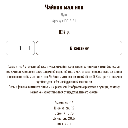
Чайник мал нов
Дуэт
Артикул:
П016151
р.
837
В корзину
Элегантный утонченный керамический чайник для заваривания чая и трав. Благодаря
тому, что он изготовлен из жаропрочной пористой керамики, он словно термос долго сохраняет
тепло ваших любимых напитков. Чайник имеет классический объем 0,8 литра, что отлично
подойдет для небольшой душевной компании.
Серый фон с мелкими крапинками и рисунком. Изображение рисуется вручную, поэтому
может немного отличаться от представленного на фото.
Высота, см.: 16
Ширина, см.: 12
Объем, л.: 0,75
Длина, см.: 20,5
Вес, кг.: 0,5