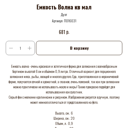
Емкость Волна кв мал
Дуэт
Артикул:
П016031
р.
681
В корзину
Емкость волна - очень красивая и эстетичная форма для запекания с волнообразным
бортиком высотой 6 см и объёмом 0,9 литра. Отличный вариант для порционного
запекания мяса, рыбы, овощей и многого другого. Еда, приготовленная в керамической
форме, получается сочной и ароматной, а главное, очень полезной, так как при запекании
можно практически не использовать масло и жиры! Также прекрасно подойдет для
использования как салатник.
Серый фон с мелкими крапинками и рисунком. Изображение рисуется вручную, поэтому
может немного отличаться от представленного на фото.
Высота, см.: 6
Ширина, см.: 20
Объем, л.: 0,9