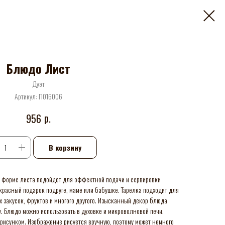
Блюдо Лист
Дуэт
Артикул:
П016006
р.
956
В корзину
в форме листа подойдет для эффектной подачи и сервировки
красный подарок подруге, маме или бабушке. Тарелка подходит для
х закусок, фруктов и многого другого. Изысканный декор блюда
. Блюдо можно использовать в духовке и микроволновой печи.
рисунком. Изображение рисуется вручную, поэтому может немного