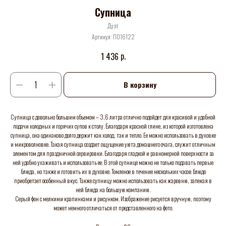
Супница
Дуэт
Артикул:
П016122
р.
1 436
В корзину
Супница с довольно большим объемом – 3,6 литра отлично подойдет для красивой и удобной
подачи холодных и горячих супов к столу. Благодаря красной глине, из которой изготовлена
супница, она одинаково долго держит как холод, так и тепло. Ее можно использовать в духовке
и микроволновке. Такая супница создает ощущение уюта домашнего очага, служит отличным
элементом для праздничной сервировки. Благодаря гладкой и равномерной поверхности за
ней удобно ухаживать и использовать ее. В этой супнице можно не только подавать первые
блюда, но также и готовить их в духовке. Томленое в течение нескольких часов блюдо
приобретает особенный вкус. Также супницу можно использовать как жаровню, запекая в
ней блюда на большую компанию.
Серый фон с мелкими крапинками и рисунком. Изображение рисуется вручную, поэтому
может немного отличаться от представленного на фото.