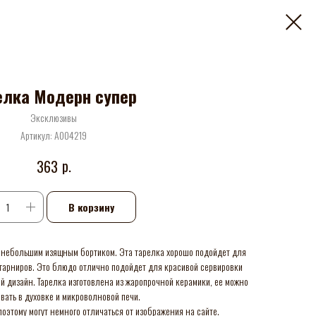
елка Модерн супер
Эксклюзивы
Артикул:
А004219
р.
363
В корзину
с небольшим изящным бортиком. Эта тарелка хорошо подойдет для
 гарниров. Это блюдо отлично подойдет для красивой сервировки
 дизайн. Тарелка изготовлена из жаропрочной керамики, ее можно
вать в духовке и микроволновой печи.
оэтому могут немного отличаться от изображения на сайте.