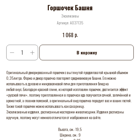
Горшочек Башня
Эксклюзивы
Артикул:
А037135
р.
1 068
В корзину
Оригинальный декорированный горшочек с вытянутой продолговатой крышкой объемом
0,35литра. Форма и декор горшочка повторяет средневековую башню. Его можно
использовать в духовке и микроволновой печи для приготовления блюд на
любой вкус. Благодаря красной глине, из которой изготовлен горшочек, достигается эффект
«русской печи», поэтому приготовленная в горшочках еда получается сочной, запечённой и
ароматной, а главное полезной, а оригинальный вид горшочка порадует вас и ваших гостей.
Также такой горшочек можно использовать как сахарницу.
Эксклюзивные изделия, расписанные мастерами-живописцами. Изделия расписаны
вручную, поэтому могут немного отличатся от изображения на сайте.
Высота, см.: 19,5
Ширина, см.: 9