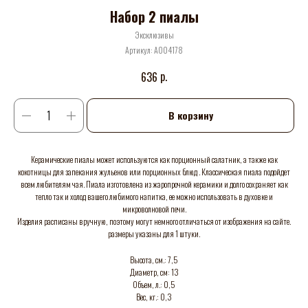
Набор 2 пиалы
Эксклюзивы
Артикул:
А004178
р.
636
В корзину
Керамические пиалы может используются как порционный салатник, а также как
кокотницы для запекания жульенов или порционных блюд . Классическая пиала подойдет
всем любителям чая. Пиала изготовлена из жаропрочной керамики и долго сохраняет как
тепло так и холод вашего любимого напитка, ее можно использовать в духовке и
микроволновой печи.
Изделия расписаны вручную, поэтому могут немного отличаться от изображения на сайте.
размеры указаны для 1 штуки.
Высота, см.: 7,5
Диаметр, см: 13
Объем, л.: 0,5
Вес, кг.: 0,3