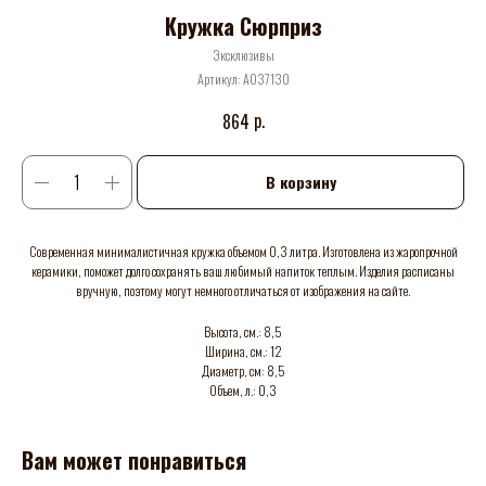
Кружка Сюрприз
Эксклюзивы
Артикул:
А037130
р.
864
В корзину
Современная минималистичная кружка объемом 0,3 литра. Изготовлена из жаропрочной
керамики, поможет долго сохранять ваш любимый напиток теплым. Изделия расписаны
вручную, поэтому могут немного отличаться от изображения на сайте.
Высота, см.: 8,5
Ширина, см.: 12
Диаметр, см: 8,5
Объем, л.: 0,3
Вам может понравиться