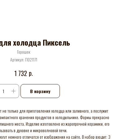
для холодца Пиксель
Горошек
Артикул:
П021171
р.
1 732
В корзину
 не только для приготовления холодца или заливного, а послужит
компактного хранения продуктов в холодильнике. Формы прекрасно
 лишнего места. Изделие изготовлено из жаропрочной керамики, его
ьзовать в духовке и микроволновой печи.
огут немного отличатся от изображения на сайте. В набор входит: 3