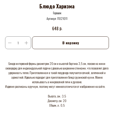
Блюдо Харизма
Горошек
Артикул:
П021011
р.
648
В корзину
Блюдо интересной формы диаметром 20 см и высотой бортика 3,5 см, похоже на мини-
сковородку для индивидуальной подачи с довольно широкими стенками, что позволяет долго
удерживать тепло. Приготовленная в такой посуде еда получается сочной, запеченной и
ароматной. Идеально подходит для приготовления блюд грузинской кухни. Можно
использовать в микроволной печи и духовке.
Изделия расписаны вручную, поэтому могут немного отличатся от изображения на сайте.
Высота, см.: 3,5
Диаметр, см: 20
Объем, л.: 0,5