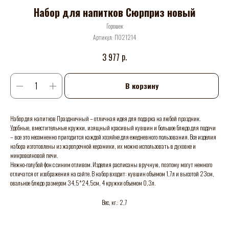
Набор для напитков Сюрприз новый
Горошек
Артикул:
П021214
р.
3 977
В корзину
Набор для напитков Праздничный – отличная идея для подарка на любой праздник.
Удобные, вместительные кружки, изящный красивый кувшин и большое блюдо для подачи
– все это несомненно пригодится каждой хозяйке для ежедневного пользования. Все изделия
набора изготовлены из жаропрочной керамики, их можно использовать в духовке и
микроволновой печи.
Нежно-голубой фон с синим отливом. Изделия расписаны вручную, поэтому могут немного
отличатся от изображения на сайте. В набор входит: кувшин объемом 1,7л и высотой 23см,
овальное блюдо размером 34,5*24,5см, 4 кружки объемом 0,3л.
Вес, кг.: 2,7