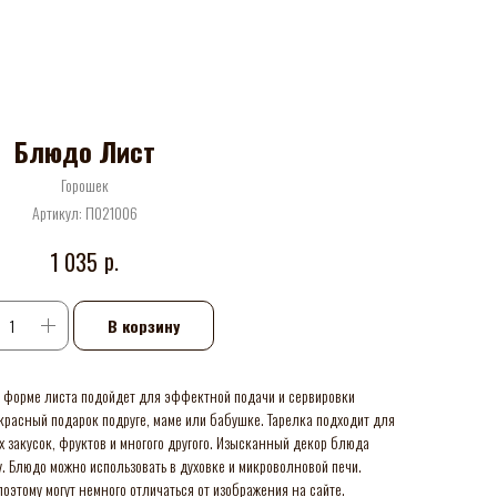
Блюдо Лист
Горошек
Артикул:
П021006
р.
1 035
В корзину
в форме листа подойдет для эффектной подачи и сервировки
красный подарок подруге, маме или бабушке. Тарелка подходит для
х закусок, фруктов и многого другого. Изысканный декор блюда
. Блюдо можно использовать в духовке и микроволновой печи.
оэтому могут немного отличаться от изображения на сайте.