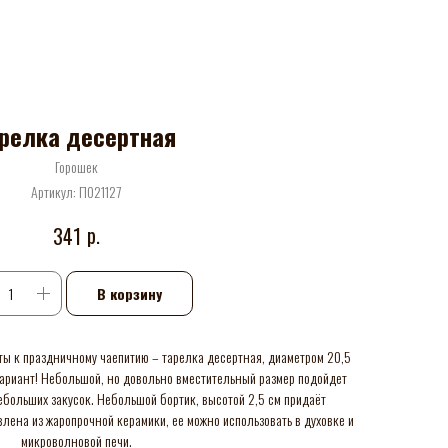
релка десертная
Горошек
Артикул:
П021127
р.
341
В корзину
ты к праздничному чаепитию – тарелка десертная, диаметром 20,5
ариант! Небольшой, но довольно вместительный размер подойдет
небольших закусок. Небольшой бортик, высотой 2,5 см придаёт
влена из жаропрочной керамики, ее можно использовать в духовке и
микроволновой печи.