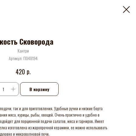
кость Сковорода
Кантри
Артикул:
П048194
р.
420
В корзину
одачи, так и для приготовления. Удобные ручки и низкие борта
ния мяса, курицы, рыбы, овощей. Очень практично и удобно в
одойдет для порционной подачи салатов, мяса и гарниров. Имеет
лка изготовлена из жаропрочной керамики, ее можно использовать
 духовке и микроволновой печи.