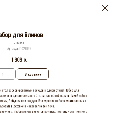
абор для блинов
Лирика
Артикул:
П026165
р.
1 909
В корзину
й стол засервированный посудой в одном стиле! Набор для
тарелок и одного большого блюда для общей подачи. Такой набор
мамы, бабушки или подруги. Все изделия набора изготовлены из
ьзовать в духовке и микроволновой печи.
рисунком. Изображение рисуется вручную, поэтому может немного