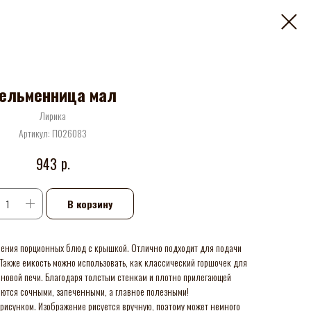
ельменница мал
Лирика
Артикул:
П026083
р.
943
В корзину
ления порционных блюд с крышкой. Отлично подходит для подачи
Также емкость можно использовать, как классический горшочек для
лновой печи. Благодаря толстым стенкам и плотно прилегающей
ются сочными, запеченными, а главное полезными!
рисунком. Изображение рисуется вручную, поэтому может немного