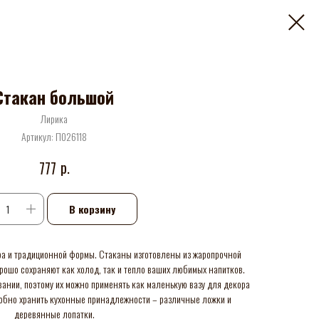
Стакан большой
Лирика
Артикул:
П026118
р.
777
В корзину
ра и традиционной формы. Стаканы изготовлены из жаропрочной
рошо сохраняют как холод, так и тепло ваших любимых напитков.
ании, поэтому их можно применять как маленькую вазу для декора
добно хранить кухонные принадлежности – различные ложки и
деревянные лопатки.