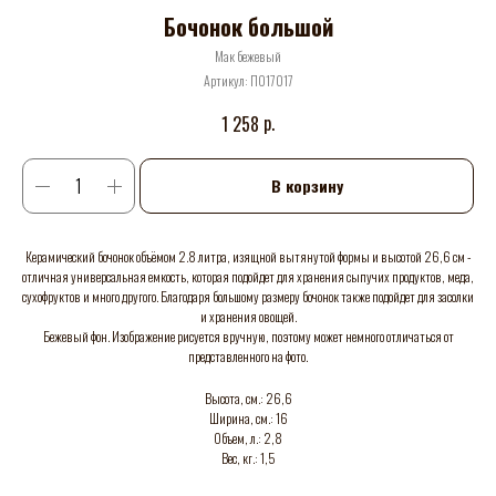
Бочонок большой
Мак бежевый
Артикул:
П017017
р.
1 258
В корзину
Керамический бочонок объёмом 2.8 литра, изящной вытянутой формы и высотой 26,6 см -
отличная универсальная емкость, которая подойдет для хранения сыпучих продуктов, меда,
сухофруктов и много другого. Благодаря большому размеру бочонок также подойдет для засолки
и хранения овощей.
Бежевый фон. Изображение рисуется вручную, поэтому может немного отличаться от
представленного на фото.
Высота, см.: 26,6
Ширина, см.: 16
Объем, л.: 2,8
Вес, кг.: 1,5