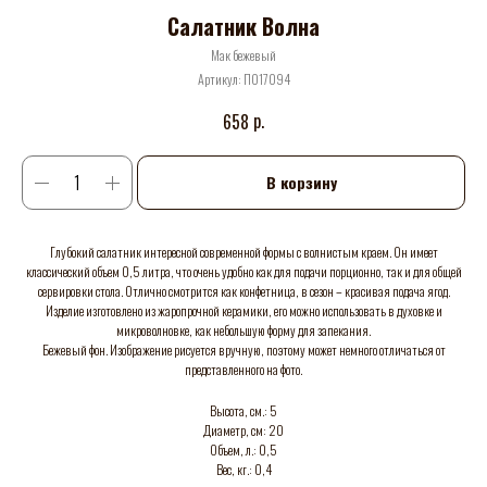
Салатник Волна
Мак бежевый
Артикул:
П017094
р.
658
В корзину
Глубокий салатник интересной современной формы с волнистым краем. Он имеет
классический объем 0,5 литра, что очень удобно как для подачи порционно, так и для общей
сервировки стола. Отлично смотрится как конфетница, в сезон – красивая подача ягод.
Изделие изготовлено из жаропрочной керамики, его можно использовать в духовке и
микроволновке, как небольшую форму для запекания.
Бежевый фон. Изображение рисуется вручную, поэтому может немного отличаться от
представленного на фото.
Высота, см.: 5
Диаметр, см: 20
Объем, л.: 0,5
Вес, кг.: 0,4