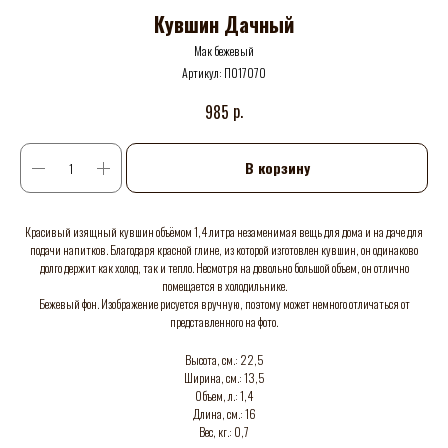
Кувшин Дачный
Мак бежевый
Артикул:
П017070
р.
985
В корзину
Красивый изящный кувшин объёмом 1,4 литра незаменимая вещь для дома и на даче для
подачи напитков. Благодаря красной глине, из которой изготовлен кувшин, он одинаково
долго держит как холод, так и тепло. Несмотря на довольно большой объем, он отлично
помещается в холодильнике.
Бежевый фон. Изображение рисуется вручную, поэтому может немного отличаться от
представленного на фото.
Высота, см.: 22,5
Ширина, см.: 13,5
Объем, л.: 1,4
Длина, см.: 16
Вес, кг.: 0,7