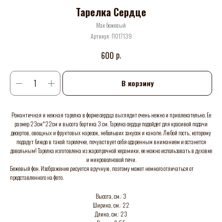
Тарелка Сердце
Мак бежевый
Артикул:
П017139
р.
600
В корзину
Романтичная и нежная тарелка в форме сердца выглядит очень нежно и привлекательно. Ее
размер 23см*22см и высота бортика 3 см. Тарелка сердце подойдет для красивой подачи
десертов, овощных и фруктовых нарезок, небольших закусок и канапе. Любой гость, которому
подадут блюдо в такой тарелочке, почувствует себя одаренным вниманием и останется
довольным! Тарелка изготовлена из жаропрочной керамики, ее можно использовать в духовке
и микроволновой печи.
Бежевый фон. Изображение рисуется вручную, поэтому может немного отличаться от
представленного на фото.
Высота, см.: 3
Ширина, см.: 22
Длина, см.: 23