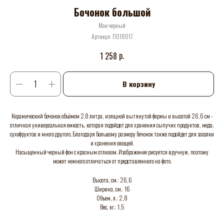
Бочонок большой
Мак черный
Артикул:
П018017
р.
1 258
В корзину
Керамический бочонок объёмом 2.8 литра, изящной вытянутой формы и высотой 26,6 см -
отличная универсальная емкость, которая подойдет для хранения сыпучих продуктов, меда,
сухофруктов и много другого. Благодаря большому размеру бочонок также подойдет для засолки
и хранения овощей.
Насыщенный черный фон с красным отливом. Изображение рисуется вручную, поэтому
может немного отличаться от представленного на фото.
Высота, см.: 26,6
Ширина, см.: 16
Объем, л.: 2,8
Вес, кг.: 1,5