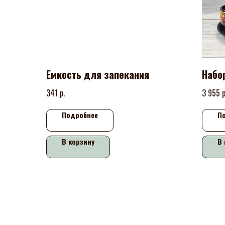
Емкость для запекания
Набо
р.
р
341
3 955
Подробнее
П
В корзину
В 