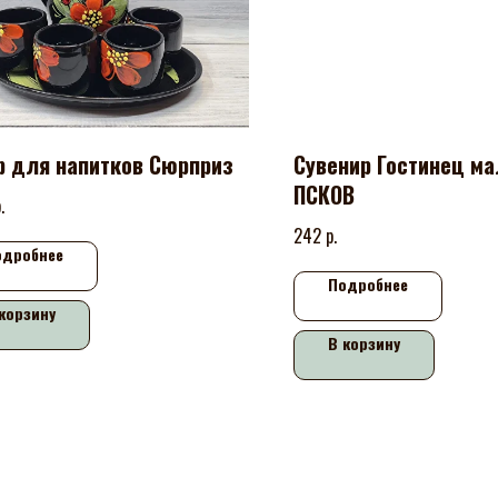
р для напитков Сюрприз
Сувенир Гостинец м
ПСКОВ
.
р.
242
одробнее
Подробнее
корзину
В корзину