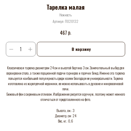
Тарелка малая
Нежность
Артикул:
П020132
р.
467
В корзину
Классическая тарелка диаметром 24 см и высотой бортика 3 см. Замечательный выбор для
сервировки стола, а также порционной подачи гарниров и горячих блюд. Именно эта тарелка
пользуется наибольшей популярность среди хозяек благодаря ее универсальности. Тарелка
изготовлена из жаропрочной керамики, ее можно использовать в духовке и микроволновой
печи.
Бежевый фон с сиреневым отливом. Изображение рисуется вручную, поэтому может немного
отличаться от представленного на фото.
Высота, см.: 3
Диаметр, см: 24
Вес, кг.: 0,6