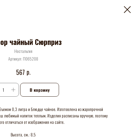
ор чайный Сюрприз
Ностальгия
Артикул:
П065208
р.
567
В корзину
бъемом 0,3 литра и Блюдце чайное. Изготовлена из жаропрочной
ваш любимый напиток теплым. Изделия расписаны вручную, поэтому
ого отличаться от изображения на сайте.
Высота, см.: 8,5