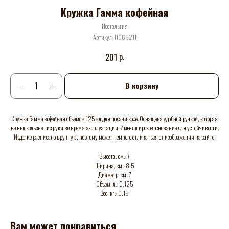
Кружка Гамма кофейная
Ностальгия
Артикул:
П065211
р.
201
В корзину
Кружка Гамма кофейная объемом 125мл для подачи кофе. Оснащена удобной ручкой, которая
не выскользнет из руки во время эксплуатации. Имеет широкое основание для устойчивости.
Изделие расписано вручную, поэтому может немного отличаться от изображения на сайте.
Высота, см.: 7
Ширина, см.: 8,5
Диаметр, см: 7
Объем, л.: 0,125
Вес, кг.: 0,15
Вам может понравиться