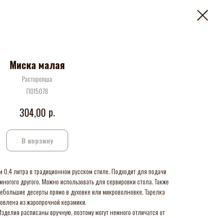
Миска малая
Расторопша
П015078
р.
304,00
В корзину
 0,4 литра в традиционном русском стиле. Подходит для подачи
 многого другого. Можно использовать для сервировки стола. Также
небольшие десерты прямо в духовке или микроволновке. Тарелка
товлена из жаропрочной керамики.
зделия расписаны вручную, поэтому могут немного отличатся от