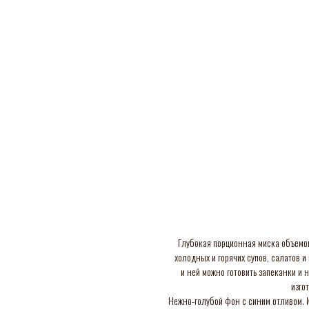
Глубокая порционная миска объемом
холодных и горячих супов, салатов и
и ней можно готовить запеканки и 
изго
Нежно-голубой фон с синим отливом. И