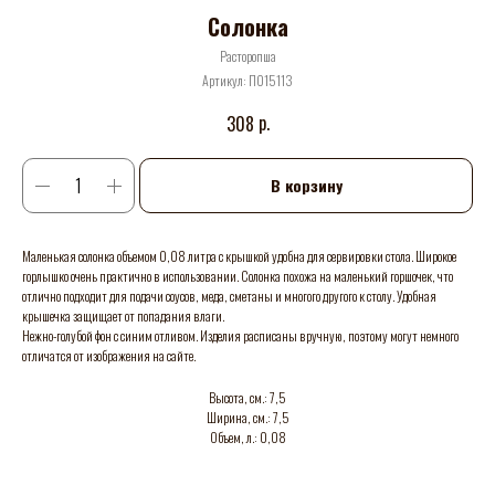
Солонка
Расторопша
Артикул:
П015113
р.
308
В корзину
Маленькая солонка объемом 0,08 литра с крышкой удобна для сервировки стола. Широкое
горлышко очень практично в использовании. Солонка похожа на маленький горшочек, что
отлично подходит для подачи соусов, меда, сметаны и многого другого к столу. Удобная
крышечка защищает от попадания влаги.
Нежно-голубой фон с синим отливом. Изделия расписаны вручную, поэтому могут немного
отличатся от изображения на сайте.
Высота, см.: 7,5
Ширина, см.: 7,5
Объем, л.: 0,08