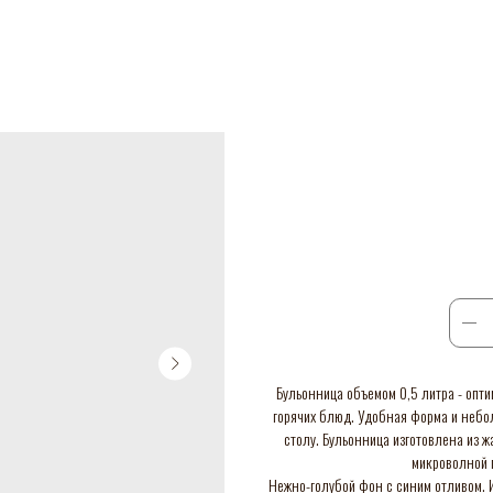
Бульонница объемом 0,5 литра - опт
горячих блюд. Удобная форма и небол
столу. Бульонница изготовлена из ж
микроволной 
Нежно-голубой фон с синим отливом. И