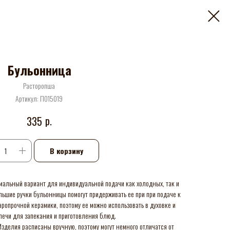
Бульонница
Расторопша
Артикул:
П015019
р.
335
В корзину
имальный вариант для индивидуальной подачи как холодных, так и
ьшие ручки бульонницы помогут придерживать ее при при подаче к
аропрочной керамики, поэтому ее можно использовать в духовке и
печи для запекания и приготовления блюд.
зделия расписаны вручную, поэтому могут немного отличатся от