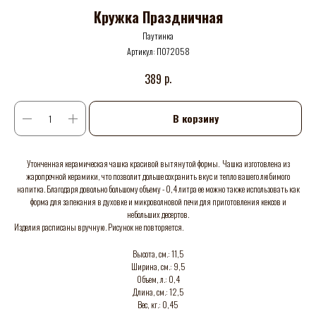
Кружка Праздничная
Паутинка
Артикул:
П072058
р.
389
В корзину
Утонченная керамическая чашка красивой вытянутой формы. Чашка изготовлена из
жаропрочной керамики, что позволит дольше сохранить вкус и тепло вашего любимого
напитка. Благодаря довольно большому объему - 0,4 литра ее можно также использовать как
форма для запекания в духовке и микроволновой печи для приготовления кексов и
небольших десертов.
Изделия расписаны вручную. Рисунок не повторяется.
Высота, см.: 11,5
Ширина, см.: 9,5
Объем, л.: 0,4
Длина, см.: 12,5
Вес, кг.: 0,45