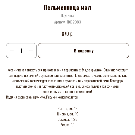
Пельменница мал
Паутинка
Артикул:
П072083
р.
870
В корзину
Керамическая емкость для приготовления порционных блюд с крышкой. Отлично подходит
для подачи пельменей с бульоном или вареников. Также емкость можно использовать, как
классический горшочек для запекания в духовке или микроволновой печи. Благодаря
толстым стенкам и плотно прилегающей крышке, блюда получаются сочными,
запеченными, а главное полезными!
Изделия расписаны вручную. Рисунок не повторяется.
Высота, см.: 12
Ширина, см.: 19
Объем, л.: 1,25
Вес, кг.: 1,1