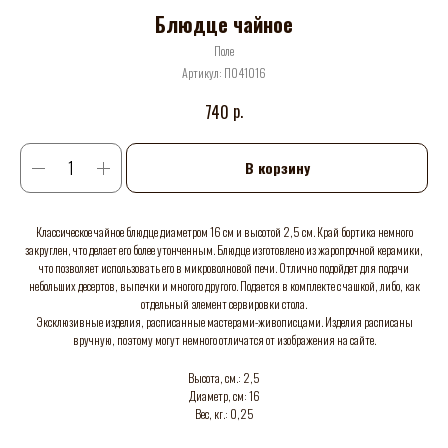
Блюдце чайное
Поле
Артикул:
П041016
р.
740
В корзину
Классическое чайное блюдце диаметром 16 см и высотой 2,5 см. Край бортика немного
закруглен, что делает его более утонченным. Блюдце изготовлено из жаропрочной керамики,
что позволяет использовать его в микроволновой печи. Отлично подойдет для подачи
небольших десертов, выпечки и многого другого. Подается в комплекте с чашкой, либо, как
отдельный элемент сервировки стола.
Эксклюзивные изделия, расписанные мастерами-живописцами. Изделия расписаны
вручную, поэтому могут немного отличатся от изображения на сайте.
Высота, см.: 2,5
Диаметр, см: 16
Вес, кг.: 0,25