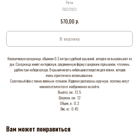
Ритм
П023103
р.
570,00
В корзину
Классическая сахарница, объемом 0.3 литра с удобной крышкой, которая не выскользнет из
рук. Сахарница имеет интересную, современную форму с широким горлышком, что очень
удобно при наборе сахара. В крышечке есть небольшое отверстие для ложки, которое
очень практично в использовании.
Салатовый фон с темно-зеленым отливом. Изделия расписаны вручную, поэтому могут
немного отличатся от изображения на сайте.
Высота, см.: 12,5
Ширина, см.: 12
Объем, л.: 0,3
Вес, кг.: 0,45
Вам может понравиться