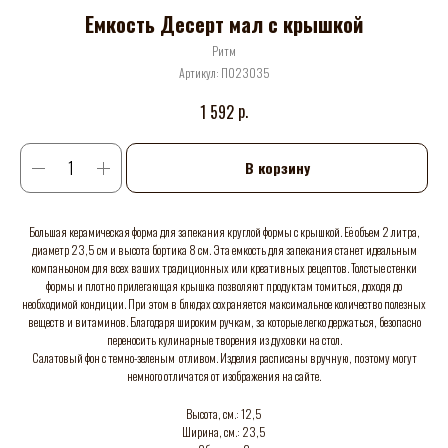
Емкость Десерт мал с крышкой
Ритм
Артикул:
П023035
р.
1 592
В корзину
Большая керамическая форма для запекания круглой формы с крышкой. Её объем 2 литра,
диаметр 23,5 см и высота бортика 8 см. Эта емкость для запекания станет идеальным
компаньоном для всех ваших традиционных или креативных рецептов. Толстые стенки
формы и плотно прилегающая крышка позволяют продуктам томиться, доходя до
необходимой кондиции. При этом в блюдах сохраняется максимальное количество полезных
веществ и витаминов. Благодаря широким ручкам, за которые легко держаться, безопасно
переносить кулинарные творения из духовки на стол.
Салатовый фон с темно-зеленым отливом. Изделия расписаны вручную, поэтому могут
немного отличатся от изображения на сайте.
Высота, см.: 12,5
Ширина, см.: 23,5