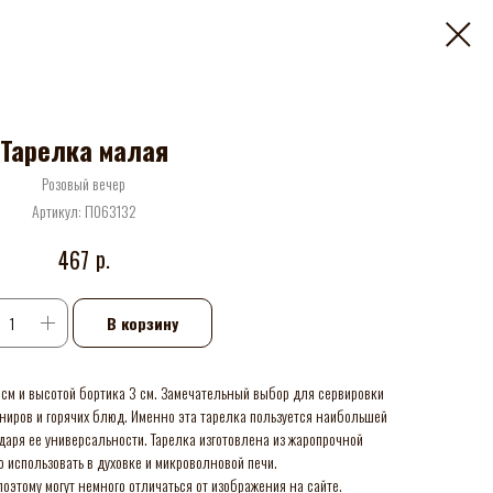
Тарелка малая
Розовый вечер
Артикул:
П063132
р.
467
В корзину
см и высотой бортика 3 см. Замечательный выбор для сервировки
рниров и горячих блюд. Именно эта тарелка пользуется наибольшей
даря ее универсальности. Тарелка изготовлена из жаропрочной
о использовать в духовке и микроволновой печи.
оэтому могут немного отличаться от изображения на сайте.