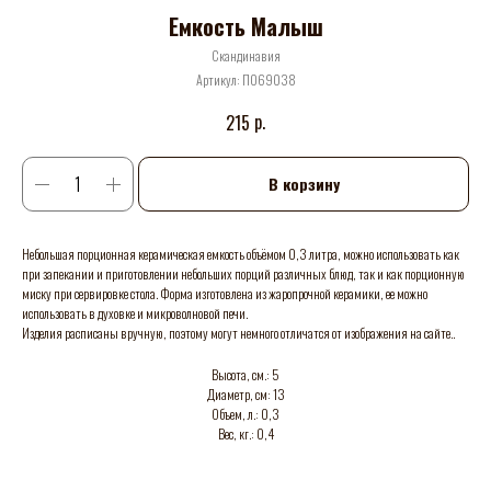
Емкость Малыш
Скандинавия
Артикул:
П069038
р.
215
В корзину
Небольшая порционная керамическая емкость объёмом 0,3 литра, можно использовать как
при запекании и приготовлении небольших порций различных блюд, так и как порционную
миску при сервировке стола. Форма изготовлена из жаропрочной керамики, ее можно
использовать в духовке и микроволновой печи.
Изделия расписаны вручную, поэтому могут немного отличатся от изображения на сайте..
Высота, см.: 5
Диаметр, см: 13
Объем, л.: 0,3
Вес, кг.: 0,4