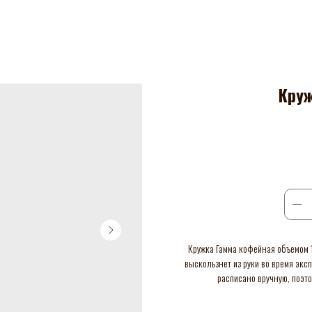
Круж
Кружка Гамма кофейная объемом 
выскользнет из руки во время экс
расписано вручную, поэто