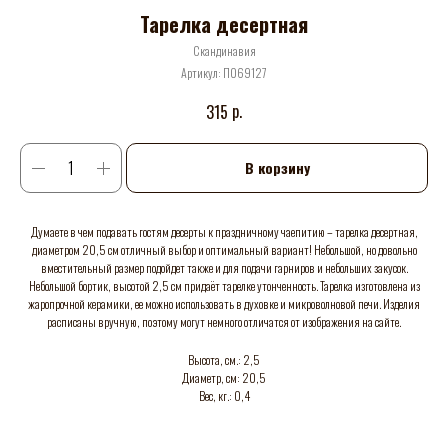
Тарелка десертная
Скандинавия
Артикул:
П069127
р.
315
В корзину
Думаете в чем подавать гостям десерты к праздничному чаепитию – тарелка десертная,
диаметром 20,5 см отличный выбор и оптимальный вариант! Небольшой, но довольно
вместительный размер подойдет также и для подачи гарниров и небольших закусок.
Небольшой бортик, высотой 2,5 см придаёт тарелке утонченность. Тарелка изготовлена из
жаропрочной керамики, ее можно использовать в духовке и микроволновой печи. Изделия
расписаны вручную, поэтому могут немного отличатся от изображения на сайте.
Высота, см.: 2,5
Диаметр, см: 20,5
Вес, кг.: 0,4