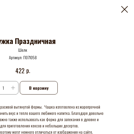
ужка Праздничная
Шелк
Артикул:
П071058
р.
422
В корзину
расивой вытянутой формы. Чашка изготовлена из жаропрочной
анить вкус и тепло вашего любимого напитка. Благодаря довольно
можно также использовать как форма для запекания в духовке и
для приготовления кексов и небольших десертов.
оэтому могут немного отличаться от изображения на сайте.