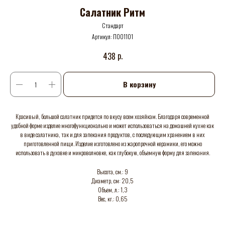
Салатник Ритм
Стандарт
Артикул:
П001101
р.
438
В корзину
Красивый, большой салатник придется по вкусу всем хозяйкам. Благодаря современной
удобной форме изделие многофункционально и может использоваться на домашней кухне как
в виде салатника, так и для запекания продуктов, с последующим хранением в них
приготовленной пищи. Изделие изготовлено из жаропрочной керамики, его можно
использовать в духовке и микроволновке, как глубокую, объемную форму для запекания.
Высота, см.: 9
Диаметр, см: 20,5
Объем, л.: 1,3
Вес, кг.: 0,65