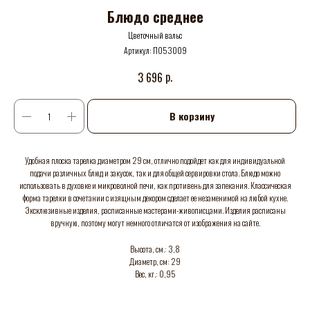
Блюдо среднее
Цветочный вальс
Артикул:
П053009
р.
3 696
В корзину
Удобная плоска тарелка диаметром 29 см, отлично подойдет как для индивидуальной
подачи различных блюд и закусок, так и для общей сервировки стола. Блюдо можно
использовать в духовке и микроволной печи, как противень для запекания. Классическая
форма тарелки в сочетании с изящным декором сделает ее незаменимой на любой кухне.
Эксклюзивные изделия, расписанные мастерами-живописцами. Изделия расписаны
вручную, поэтому могут немного отличатся от изображения на сайте.
Высота, см.: 3,8
Диаметр, см: 29
Вес, кг.: 0,95