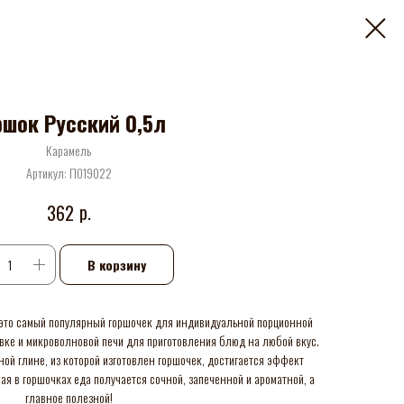
ршок Русский 0,5л
Карамель
Артикул:
П019022
р.
362
В корзину
- это самый популярный горшочек для индивидуальной порционной
ховке и микроволновой печи для приготовления блюд на любой вкус.
ной глине, из которой изготовлен горшочек, достигается эффект
ная в горшочках еда получается сочной, запеченной и ароматной, а
главное полезной!