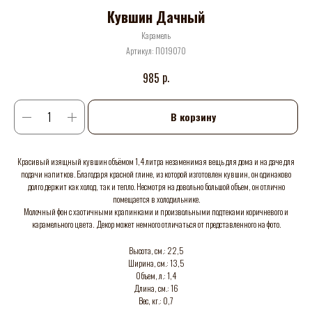
Кувшин Дачный
Карамель
Артикул:
П019070
р.
985
В корзину
Красивый изящный кувшин объёмом 1,4 литра незаменимая вещь для дома и на даче для
подачи напитков. Благодаря красной глине, из которой изготовлен кувшин, он одинаково
долго держит как холод, так и тепло. Несмотря на довольно большой объем, он отлично
помещается в холодильнике.
Молочный фон с хаотичными крапинками и произвольными подтеками коричневого и
карамельного цвета. Декор может немного отличаться от представленного на фото.
Высота, см.: 22,5
Ширина, см.: 13,5
Объем, л.: 1,4
Длина, см.: 16
Вес, кг.: 0,7